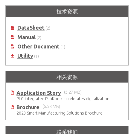
技术资源
DataSheet
(2)
Manual
(2)
Other Document
(1)
Utility
(1)
相关资源
Application Story
(5.27 MB)
PLC-integrated PanKonix accelerates digitalization
Brochure
(6.58 MB)
2023 Smart Manufacturing Solutions Brochure
联系我们