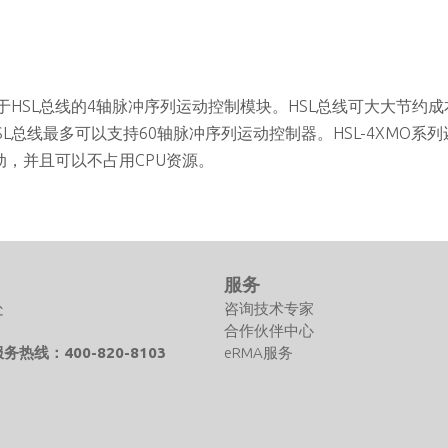
D-N是基于HSL总线的4轴脉冲序列运动控制模块。HSL总线可大大节约
L总线最多可以支持60轴脉冲序列运动控制器。HSL-4XMO系
，并且可以不占用CPU资源。
们
服务
处
咨询技术专家
合作伙伴中心
热线：400-820-8103
eRMA服务