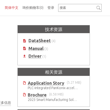
简体中文
询价购物车
(0)
登录
技术资源
DataSheet
(4)
Manual
(3)
Driver
(1)
相关资源
Application Story
(5.27 MB)
PLC-integrated PanKonix accelerates digitalization
Brochure
(6.58 MB)
2023 Smart Manufacturing Solutions Brochure
更多信息