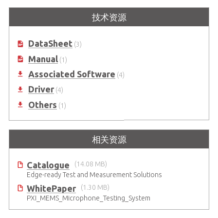
技术资源
DataSheet
(3)
Manual
(1)
Associated Software
(4)
Driver
(4)
Others
(1)
相关资源
Catalogue
(14.08 MB)
Edge-ready Test and Measurement Solutions
WhitePaper
(1.30 MB)
PXI_MEMS_Microphone_Testing_System