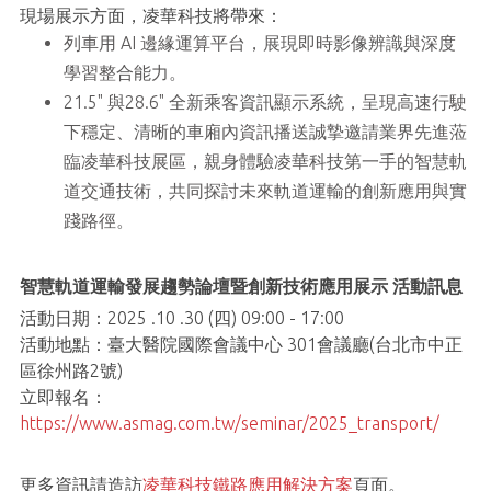
現場展示方面，凌華科技將帶來：
列車用 AI 邊緣運算平台，展現即時影像辨識與深度
學習整合能力。
21.5" 與28.6" 全新乘客資訊顯示系統，呈現高速行駛
下穩定、清晰的車廂內資訊播送誠摯邀請業界先進蒞
臨凌華科技展區，親身體驗凌華科技第一手的智慧軌
道交通技術，共同探討未來軌道運輸的創新應用與實
踐路徑。
智慧軌道運輸發展趨勢論壇暨創新技術應用展示 活動訊息
活動日期：2025 .10 .30 (四) 09:00 - 17:00
活動地點：臺大醫院國際會議中心 301會議廳(台北市中正
區徐州路2號)
立即報名：
https://www.asmag.com.tw/seminar/2025_transport/
更多資訊請造訪
凌華科技鐵路應用解決方案
頁面。