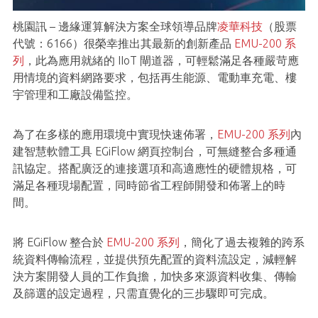
桃園訊 – 邊緣運算解決方案全球領導品牌
凌華科技
（股票
代號：6166）很榮幸推出其最新的創新產品
EMU-200 系
列
，此為應用就緒的 IIoT 閘道器，可輕鬆滿足各種嚴苛應
用情境的資料網路要求，包括再生能源、電動車充電、樓
宇管理和工廠設備監控。
為了在多樣的應用環境中實現快速佈署，
EMU-200 系列
內
建智慧軟體工具 EGiFlow 網頁控制台，可無縫整合多種通
訊協定。搭配廣泛的連接選項和高適應性的硬體規格，可
滿足各種現場配置，同時節省工程師開發和佈署上的時
間。
將 EGiFlow 整合於
EMU-200 系列
，簡化了過去複雜的跨系
統資料傳輸流程，並提供預先配置的資料流設定，減輕解
決方案開發人員的工作負擔，加快多來源資料收集、傳輸
及篩選的設定過程，只需直覺化的三步驟即可完成。