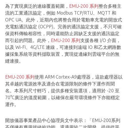
為了實現廣泛的連線覆蓋範圍，
EMU-200 系列
整合多種主
流的工業通訊協定，例如 Modbus TCP/RTU、MQTT 和
OPC UA。此外，近期內也將整合用於電動車充電的開放式
充電點通訊協定 (OCPP)。完善的通訊協定支援，不只可確
保資料傳輸相容性，同時還能防止因缺乏支援的通訊協定
而引起的問題。此外，
EMU-200 系列
支援各種 I/O 介面，
以及 Wi-Fi、4G/LTE 連線，可連接到遠端 IO 和乙太網路數
據採集系統等資料擷取裝置，實現從邊緣到雲端平台的無
縫連接。
EMU-200 系列
使用 ARM Cortex-A9處理器，這款處理器以
其卓越的電源效率及適合在電源限制的條件下運作而聞
名。本系列尺寸輕巧，提供多種安裝選項，適用於 -20 至
70°C廣泛的溫度範圍，以確保在嚴苛環境條件下亦能穩定
運作。
開放儀器事業產品中心協理吳文中表示：「EMU-200系列
不僅擁有應用就緒的功能，還適用於二次開發，提供從平