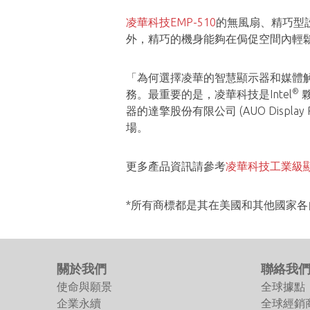
凌華科技EMP-510
的無風扇、精巧型
外，精巧的機身能夠在侷促空間內輕
「為何選擇凌華的智慧顯示器和媒體
®
務。最重要的是，凌華科技是Intel
夥
器的達擎股份有限公司 (AUO Disp
場。
更多產品資訊請參考
凌華科技工業級
*所有商標都是其在美國和其他國家各
關於我們
聯絡我
使命與願景
全球據點
企業永續
全球經銷