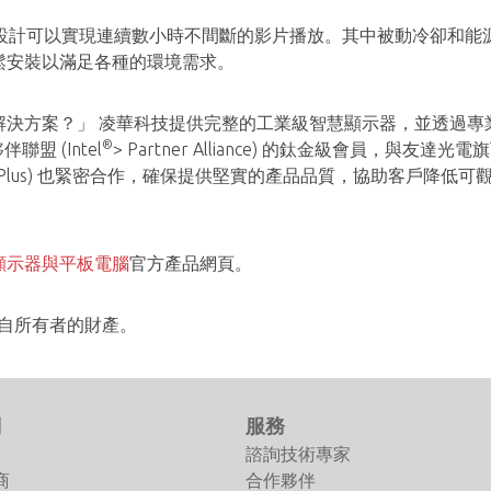
設計可以實現連續數小時不間斷的影片播放。其中被動冷卻和能
鬆安裝以滿足各種的環境需求。
解決方案？」 凌華科技提供完整的工業級智慧顯示器，並透過專
®
伴聯盟 (Intel
> Partner Alliance) 的鈦金級會員，與
lay Plus) 也緊密合作，確保提供堅實的產品品質，協助客戶降低可
顯示器與平板電腦
官方產品網頁。
自所有者的財產。
們
服務
諮詢技術專家
商
合作夥伴