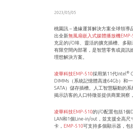
2023/05/05
桃園訊 – 邊緣運算解決方案全球領導
出全新
無風扇嵌入式媒體播放機EMP-5
充足的I/O埠、靈活的擴充插槽、多
有限空間內部署，是智慧零售或資訊
理想解決方案。
®
凌華科技EMP-510
採用第11代Intel
C
DIMMs（系統記憶體高達64Gb）和一個M.2
SATA）儲存插槽。人工智慧驅動的
揭示訪客的人口特徵並提供商業洞察
凌華科技EMP-510
的I/O配置包括1個D
LAN和1個Line-in/out，並支援全高尺
卡，
EMP-510
可支持多個顯示器，包括1個