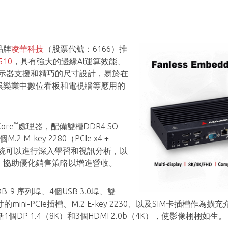
品牌
凌華科技
（股票代號：6166）推
10
，具有強大的邊緣AI運算效能、
顯示器支援和精巧的尺寸設計，易於在
娛樂業中數位看板和電視牆等應用的
™
ore
處理器，配備雙槽DDR4 SO-
 M-key 2280（PCIe x4 +
系統可以進行深入學習和視訊分析，以
，協助優化銷售策略以增進營收。
B-9 序列埠、4個USB 3.0埠、雙
寸的mini-PCIe插槽、M.2 E-key 2230、以及SIM卡插槽作為擴充介
DP 1.4（8K）和3個HDMI 2.0b（4K），使影像栩栩如生。