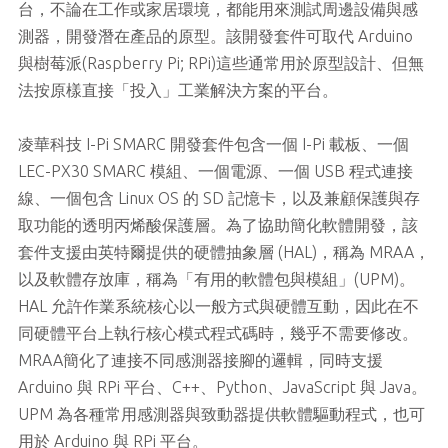
台，不論在工作或家居環境，都能用來測試周邊設備與感
測器，開發潛在產品的原型。該開發套件可取代 Arduino
與樹莓派(Raspberry Pi; RPi)這些通常用於原型設計、但無
法按原樣直接「投入」工業解決方案的平台。
凌華科技 I-Pi SMARC 開發套件包含一個 I-Pi 載板、一個
LEC-PX30 SMARC 模組、一個電源、一個 USB 程式連接
線、一個包含 Linux OS 的 SD 記憶卡，以及兼顧保護與存
取功能的透明丙烯酸保護層。為了協助簡化軟體開發，該
套件支援由英特爾提供的硬體抽象層 (HAL)，稱為 MRAA，
以及軟體存放庫，稱為「有用的軟體包與模組」(UPM)。
HAL 允許作業系統核心以一般方式與硬體互動，因此在不
同硬體平台上執行核心模式程式碼時，幾乎不需要修改。
MRAA簡化了連接不同感測器接腳的邏輯，同時支援
Arduino 與 RPi 平台、C++、Python、JavaScript 與 Java。
UPM 為各種常用感測器與致動器提供軟體驅動程式，也可
用於 Arduino 與 RPi 平台。