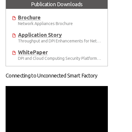
Publication Downloads
Brochure
Network Appliances Brochure
Application Story
Throughput and DPI Enhancements for Network Appliances Using ADLINK PacketManager
WhitePaper
DPI and Cloud Computing Security Platforms for the IoT Era
Connecting to Unconnected Smart Factory