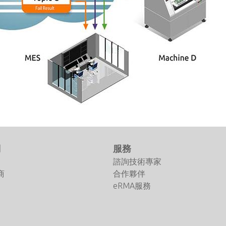
們
服務
諮詢技術專家
商
合作夥伴
eRMA服務