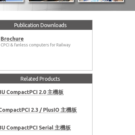
Publication Downloads
Brochure
CPCI & fanless computers for Railway
Related Products
3U CompactPCI 2.0 主機板
CompactPCI 2.3 / PlusIO 主機板
3U CompactPCI Serial 主機板