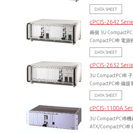
DATA SHEET
cPCIS-2642 Seri
兩個 3U Compac
CompactPCI® 電
DATA SHEET
cPCIS-2632 Seri
3U CompactPCI®
CompactPCI® 備
DATA SHEET
cPCIS-1100A Ser
3U CompactPC
ATX/CompactPC