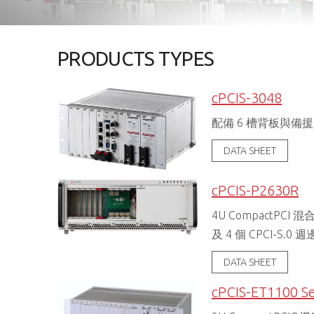
PRODUCTS TYPES
cPCIS-3048
配備 6 槽背板與備援電
DATA SHEET
cPCIS-P2630R
4U CompactPCI 混
及 4 個 CPCI-S.0 
DATA SHEET
cPCIS-ET1100 Se