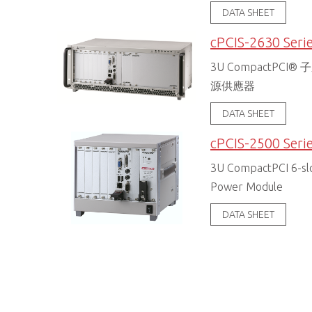
DATA SHEET
cPCIS-2630 Seri
3U CompactPCI®
源供應器
DATA SHEET
cPCIS-2500 Seri
3U CompactPCI 6-slo
Power Module
DATA SHEET