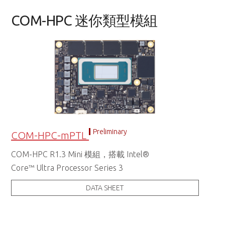
COM-HPC 迷你類型模組
Preliminary
COM-HPC-mPTL
COM-HPC R1.3 Mini 模組，搭載 Intel®
Core™ Ultra Processor Series 3
DATA SHEET