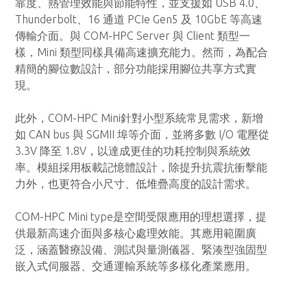
靠度、熱管理效能與節能特性，並支援如 USB 4.0、
Thunderbolt、16 通道 PCIe Gen5 及 10GbE 等高速
傳輸介面。與 COM-HPC Server 與 Client 類型一
樣，Mini 類型同樣具備高速擴充能力。然而，為配合
精簡的腳位數設計，部分功能採用腳位共享方式實
現。
此外，COM-HPC Mini針對小型系統常見需求，新增
如 CAN bus 與 SGMII 埠等介面，並將多數 I/O 電壓從
3.3V 降至 1.8V，以達成更佳的功耗控制與系統效
率。模組採用板載記憶體設計，除提升抗震抗衝擊能
力外，也更符合小尺寸、低堆疊高度的設計需求。
COM-HPC Mini type是空間受限應用的理想選擇，提
供最新高速介面與多核心處理效能。其應用範圍廣
泛，涵蓋醫療設備、測試與量測儀器、緊湊型強固型
嵌入式伺服器、交通運輸系統等多樣化產業應用。