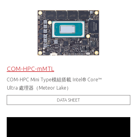
COM-HPC-mMTL
COM-HPC Mini Type模組搭載 Intel® Core™
Ultra 處理器（Meteor Lake）
DATA SHEET