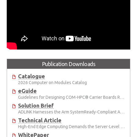
Publication Downloads
Catalogue
2026 Computer on Modules Catalog
eGuide
Guidelines for Designing COM-HPC® Carrier Boards Rev. 2.2
Solution Brief
ADLINK Harnesses the Arm SystemReady-Compliant Ampere® Altra® Module, Pushing COM-HPC to New Heights
Technical Article
High-End Edge Computing Demands the Server-Level Compute Power of COM-HPC
WhitePaper