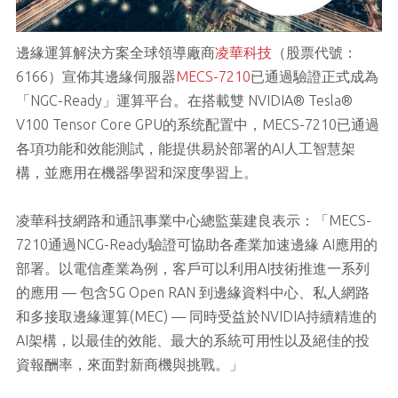
邊緣運算解決方案全球領導廠商
凌華科技
（股票代號：
6166）宣佈其邊緣伺服器
MECS-7210
已通過驗證正式成為
「NGC-Ready」運算平台。在搭載雙 NVIDIA® Tesla®
V100 Tensor Core GPU的系统配置中，MECS-7210已通過
各項功能和效能測試，能提供易於部署的AI人工智慧架
構，並應用在機器學習和深度學習上。
凌華科技網路和通訊事業中心總監葉建良表示：「MECS-
7210通過NCG-Ready驗證可協助各產業加速邊緣 AI應用的
部署。以電信產業為例，客戶可以利用AI技術推進一系列
的應用 — 包含5G Open RAN 到邊緣資料中心、私人網路
和多接取邊緣運算(MEC) — 同時受益於NVIDIA持續精進的
AI架構，以最佳的效能、最大的系統可用性以及絕佳的投
資報酬率，來面對新商機與挑戰。」