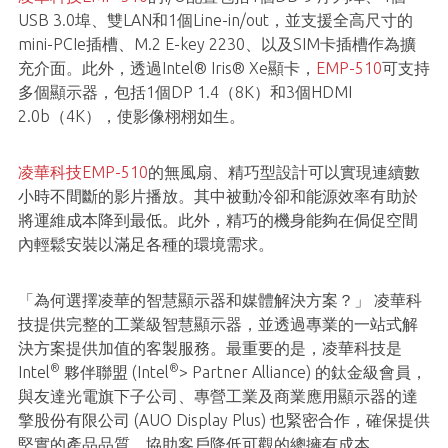
USB 3.0埠、雙LAN和1個Line-in/out，並支援全高尺寸的
mini-PCIe插槽、M.2 E-key 2230、以及SIM卡插槽作為擴
充介面。此外，透過Intel® Iris® Xe顯卡，
EMP-510
可支持
多個顯示器，包括1個DP 1.4（8K）和3個HDMI
2.0b（4K），使影像栩栩如生。
凌華科技EMP-510
的無風扇、精巧型設計可以實現連續數
小時不間斷的影片播放。其中被動冷卻和能源效率有助於
將運維成本降到最低。此外，精巧的機身能夠在侷促空間
內輕鬆安裝以滿足各種的環境需求。
「為何選擇凌華的智慧顯示器和媒體解決方案？」 凌華科
技提供完整的工業級智慧顯示器，並透過專業的一站式解
決方案提供加值的客製服務。最重要的是，凌華科技是
®
®
Intel
夥伴聯盟 (Intel
> Partner Alliance) 的鈦金級會員，
與友達光電旗下子公司、專營工業及商業應用顯示器的達
擎股份有限公司 (AUO Display Plus) 也緊密合作，確保提供
堅實的產品品質，協助客戶降低可觀的總擁有成本