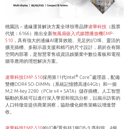
桃園訊 – 邊緣運算解決方案全球領導品牌
凌華科技
（股票
代號：6166）推出全新
無風扇嵌入式媒體播放機EMP-
510
，具有強大的邊緣AI運算效能、充足的I/O埠、靈活的
擴充插槽、多顯示器支援和精巧的尺寸設計，易於在有限
空間內部署，是智慧零售或資訊娛樂業中數位看板和電視
牆等應用的理想解決方案。
®
™
凌華科技EMP-510
採用第11代Intel
Core
處理器，配備
雙槽DDR4 SO-DIMMs（系統記憶體高達64Gb）和一個
M.2 M-key 2280（PCIe x4 + SATA）儲存插槽。人工智慧
驅動的系統可以進行深入學習和視訊分析，以揭示訪客的
人口特徵並提供商業洞察，協助優化銷售策略以增進營
收。
凌華科技EMP-510
的I/O配置包括1個DB-9 序列埠、4個