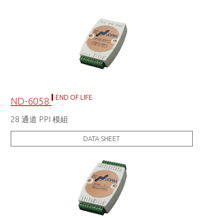
END OF LIFE
ND-6058
28 通道 PPI 模組
DATA SHEET