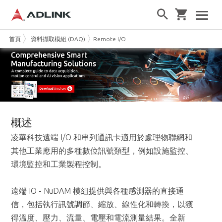
首頁
資料擷取模組 (DAQ)
Remote I/O
概述
凌華科技遠端 I/O 和串列通訊卡適用於處理物聯網和
其他工業應用的多種數位訊號類型，例如設施監控、
環境監控和工業製程控制。
遠端 IO - NuDAM 模組提供與各種感測器的直接通
信，包括執行訊號調節、縮放、線性化和轉換，以獲
得溫度、壓力、流量、電壓和電流測量結果。全新