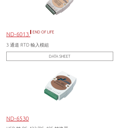
END OF LIFE
ND-6013
3 通道 RTD 輸入模組
DATA SHEET
ND-6530