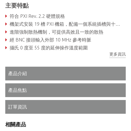
主要特點
符合 PXI Rev. 2.2 硬體規格
機架式安裝 19 槽 PXI 機箱，配備一個系統插槽與十八個 PXI/CompactPCI 週邊插槽
進階強制散熱機制，可提供高效且一致的散熱
經 BNC 接頭輸入外部 10 MHz 參考時脈
攝氏 0 度至 55 度的延伸操作溫度範圍
更多資訊
智慧機箱監測/控制：自動風扇速度控制、機箱狀態監測/匯出、遠端機箱開關機控制
產品介紹
產品焦點
訂單資訊
相關產品