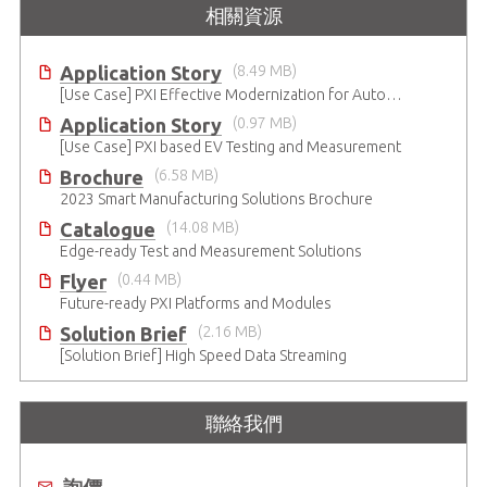
相關資源
Application Story
(8.49 MB)
[Use Case] PXI Effective Modernization for Automated Testing
Application Story
(0.97 MB)
[Use Case] PXI based EV Testing and Measurement
Brochure
(6.58 MB)
2023 Smart Manufacturing Solutions Brochure
Catalogue
(14.08 MB)
Edge-ready Test and Measurement Solutions
Flyer
(0.44 MB)
Future-ready PXI Platforms and Modules
Solution Brief
(2.16 MB)
[Solution Brief] High Speed Data Streaming
聯絡我們
詢價