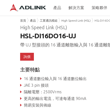
產品
解決方案
策略夥伴
首頁
產品
工業通訊模組
High Speed Link (HSL)
HSL-DI16D
High Speed Link (HSL)
HSL-DI16DO16-UJ
帶 UJ 型接頭的 16 通道離散輸入與 16 通道
詢價
主要特點
16 通道數位輸入與 16 通道數位輸出
JAE 3 pin 接頭
隔離電壓：2500Vrms
更高的輸出電流，可達每通道 90mA
簡易安裝與佈線