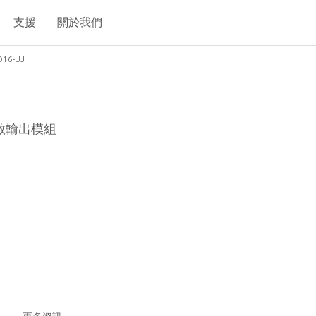
支援
關於我們
O16-UJ
離散輸出模組