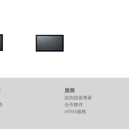
OM Series
3.8" /27" 工
7"/10.1"/12.1"/15"/15.6"/17"/18.5"/
19"/21.5"/23.8"/27"/32"/43" 工業級
螢幕顯示器 (開放式架構)
們
服務
諮詢技術專家
商
合作夥伴
eRMA服務