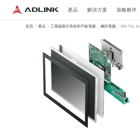
產品
解決方案
策略夥伴
首頁
產品
工業級顯示系統和平板電腦
觸控電腦
SP2-TGL Se