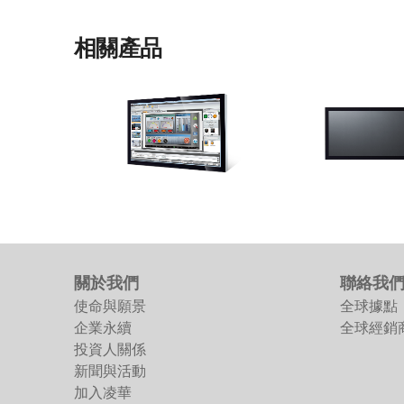
相關產品
PanKonix Series-HMI
IM Series
Panel PC
15" / 17"/ 19"/ 21.5" / 2
業級螢幕顯示器
工業級 HMI 觸控平板電腦整合控制、
閘道及顯示功能
關於我們
聯絡我
使命與願景
全球據點
企業永續
全球經銷
投資人關係
新聞與活動
加入凌華