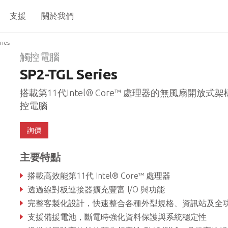
支援
關於我們
ries
觸控電腦
SP2-TGL Series
搭載第11代Intel® Core™ 處理器的無風扇開放式
控電腦
詢價
主要特點
搭載高效能第11代 Intel® Core™ 處理器
透過線對板連接器擴充豐富 I/O 與功能
完整客製化設計，快速整合各種外型規格、資訊站及全功能平板電腦應
支援備援電池，斷電時強化資料保護與系統穩定性