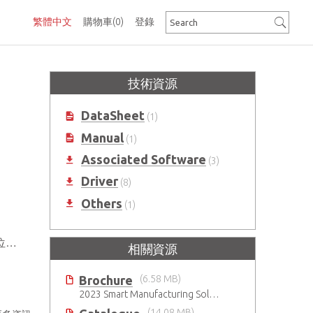
繁體中文
購物車
(0)
登錄
技術資源
DataSheet
(1)
Manual
(1)
Associated Software
(3)
Driver
(8)
Others
(1)
C
相關資源
Brochure
(6.58 MB)
2023 Smart Manufacturing Solutions Brochure
(14.08 MB)