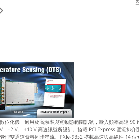
一個外部數位觸發訊號輸入與一個外部觸發訊號輸出
 MS/s 的數位化儀，適用於高頻率與寬動態範圍訊號，輸入頻率高達 90 
V、±2 V、 ±10 V 高速訊號所設計。搭載 PCI Express 匯流排
易管理雙通道資料同步串流。PXIe-9852 搭載高速與高線性 14 位元