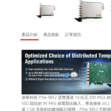
產品介紹
產品焦點
訂單資訊
凌華科技 PXIe-9852 是雙通道 14 位元 200
50Ω 阻抗的 90 MHz 頻寬類比輸入，專為接收 ±0.2 
達 1 GB 充裕的內建擷取記憶體，PXIe-9852 可輕