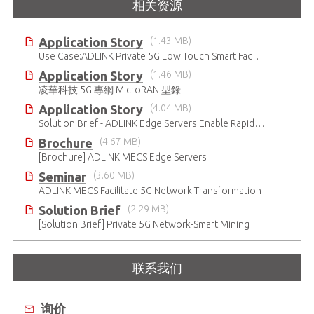
相关资源
Application Story
(1.43 MB)
Use Case:ADLINK Private 5G Low Touch Smart Factory
Application Story
(1.46 MB)
凌華科技 5G 專網 MicroRAN 型錄
Application Story
(4.04 MB)
Solution Brief - ADLINK Edge Servers Enable Rapid 5G Open RAN Deployment
Brochure
(4.67 MB)
[Brochure] ADLINK MECS Edge Servers
Seminar
(3.60 MB)
ADLINK MECS Facilitate 5G Network Transformation
Solution Brief
(2.29 MB)
[Solution Brief] Private 5G Network-Smart Mining
联系我们
询价