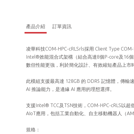
產品介紹
訂單資訊
凌華科技COM-HPC-cRLSrls採用 Client Type CO
Intel®效能混合式架構（結合高達8個P-core及16
數但性能更強，利於簡化設計、有效縮短產品上市時
此模組支援最高達 128GB 的 DDR5 記憶體，傳輸速
AI 推論能力，是邊緣 AI 應用的理想選擇。
支援Intel® TCC及TSN技術，COM-HPC-
AIoT應用，包括工業自動化、自主移動機器人（
規格：