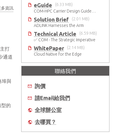
eGuide
(6.33 MB)
更多資訊
COM-HPC Carrier Design Guide Rev.2.2
Solution Brief
(2.01 MB)
ADLINK Harnesses the Arm
Technical Article
(6.59 MB)
✅ COM - The Strategic Imperative
WhitePaper
(2.14 MB)
器，主打
Cloud Native for the Edge
較少通道
聯絡我們
網路埠與
詢價
請Email給我們
務型的
全球辦公室
去哪買？