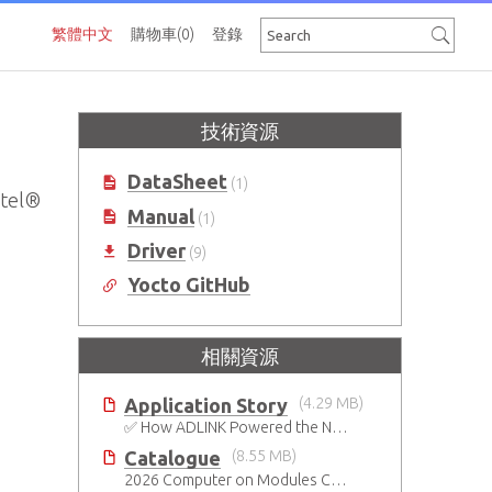
繁體中文
購物車
(0)
登錄
技術資源
DataSheet
(1)
tel®
Manual
(1)
Driver
(9)
Yocto GitHub
相關資源
Application Story
(4.29 MB)
✅ How ADLINK Powered the Next Leap in Humanoid Robotics
Catalogue
(8.55 MB)
2026 Computer on Modules Catalog (COM-HPC, COM Express , SMARC, OSM, Qseven and ETX)