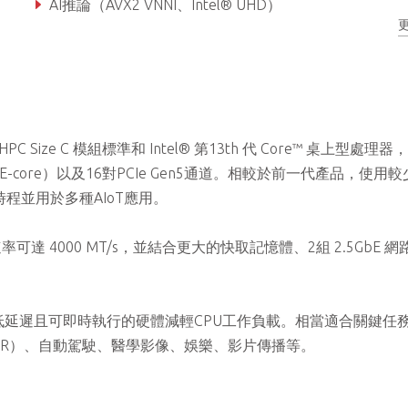
AI推論（AVX2 VNNI、Intel® UHD）
強固設計支援寬溫運作（選配）
M-HPC Size C 模組標準和 Intel® 第13th 代 Core™ 桌上型處理
個E-core）以及16對PCIe Gen5通道。相較於前一代產品，使用
程並用於多種AIoT應用。
率可達 4000 MT/s，並結合更大的快取記憶體、2組 2.5GbE 
cRLS以超低延遲且可即時執行的硬體減輕CPU工作負載。相當適合關鍵任
AMR）、自動駕駛、醫學影像、娛樂、影片傳播等。