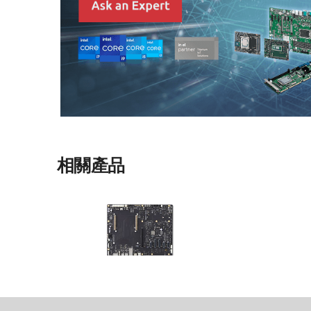
相關產品
COM-HPC Client Base
COM-HPC Client Type Reference