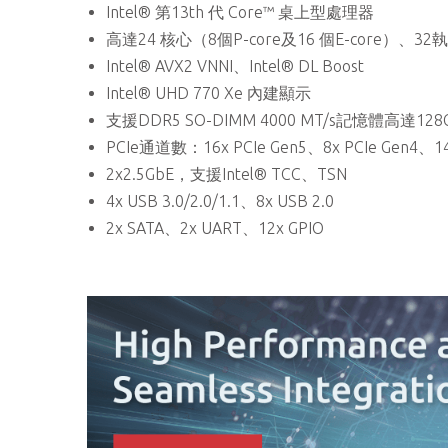
Intel® 第13th 代 Core™ 桌上型處理器
高達24 核心（8個P-core及16 個E-core）、32
Intel® AVX2 VNNI、Intel® DL Boost
Intel® UHD 770 Xe 內建顯示
支援DDR5 SO-DIMM 4000 MT/s記憶體高達128
PCIe通道數：16x PCIe Gen5、8x PCIe Gen4、14x
2x2.5GbE，支援Intel® TCC、TSN
4x USB 3.0/2.0/1.1、8x USB 2.0
2x SATA、2x UART、12x GPIO