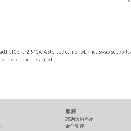
tPCI Serial 2.5" SATA storage carrier with hot-swap support, 
 anti-vibration storage kit
們
服務
諮詢技術專家
商
合作夥伴