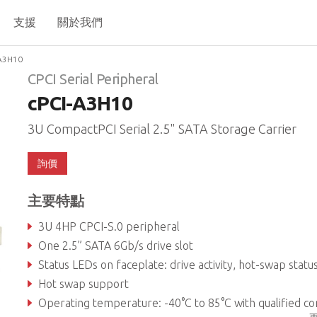
支援
關於我們
A3H10
CPCI Serial Peripheral
cPCI-A3H10
3U CompactPCI Serial 2.5" SATA Storage Carrier
詢價
主要特點
3U 4HP CPCI-S.0 peripheral
One 2.5” SATA 6Gb/s drive slot
Status LEDs on faceplate: drive activity, hot-swap status, user-configurab
Hot swap support
Operating temperature: -40°C to 85°C with qualified componen