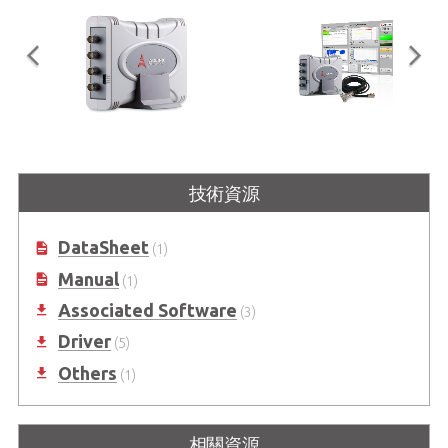
USB-2405
旋轉機械狀態監診入門套件
4 通道 24 位元的 128kS/s 動態訊號
易於安裝與使用的旋轉機械設備監診
技術資源
擷取 USB 2.0 模組（可購買 OEM 版
解決方案，內含4通道24位元資料擷
本）
取模組與分析軟體
DataSheet
(1)
Manual
(1)
Associated Software
(3)
Driver
(5)
Others
(1)
相關資源