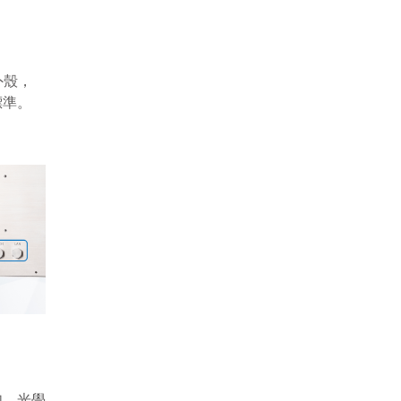
外殼，
標準。
如，光學