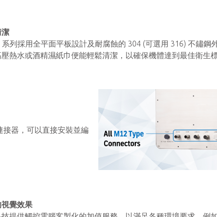
清潔
an2 系列採用全平面平板設計及耐腐蝕的 304 (可選用 316) 不鏽鋼
高壓熱水或酒精濕紙巾便能輕鬆清潔，以確保機體達到最佳衛生
連接器，可以直接安裝並編
的視覺效果
科技提供觸控電腦客製化的加值服務，以滿足各種環境要求。例