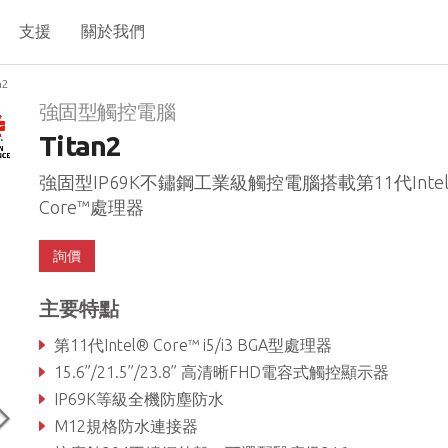
支援
關於我們
n2
強固型觸控電腦
Titan2
強固型IP69K不鏽鋼工業級觸控電腦搭載第11代Inte
Core™處理器
詢價
主要特點
第11代Intel® Core™ i5/i3 BGA型處理器
15.6”/21.5”/23.8” 高清晰FHD電容式觸控顯示器
IP69K等級全機防塵防水
M12規格防水連接器