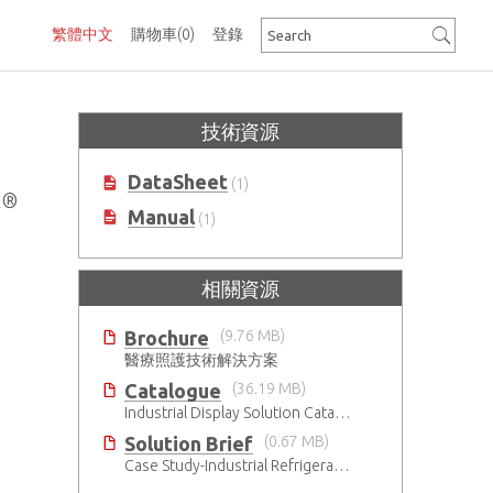
繁體中文
購物車
(0)
登錄
技術資源
DataSheet
(1)
l®
Manual
(1)
相關資源
Brochure
(9.76 MB)
醫療照護技術解決方案
Catalogue
(36.19 MB)
Industrial Display Solution Catalog 2026
Solution Brief
(0.67 MB)
Case Study-Industrial Refrigeration HMI-IP69K PC