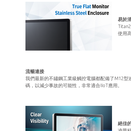
易於
Tit
使用
流暢連接
我們最新的不鏽鋼工業級觸控電腦都配備了M12型
碼，以減少事故的可能性，非常適合IIoT應用。
絕佳
凌華