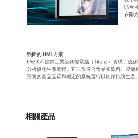
貼合可
在陽
強固的 HMI 方案
IP69K不鏽鋼工業級觸控電腦（Titan2）實現了邊
分析優化生產流程。它非常適合食品和飲料、製藥
堅實的產品品質和穩定的系統運行以確保持續生產
相關產品