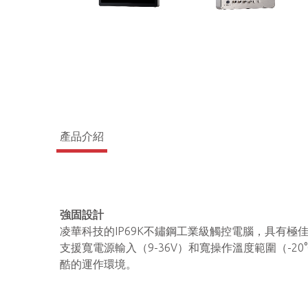
產品介紹
強固設計
凌華科技的IP69K不鏽鋼工業級觸控電腦，具有極
支援寬電源輸入（9-36V）和寬操作溫度範圍（-20°
酷的運作環境。