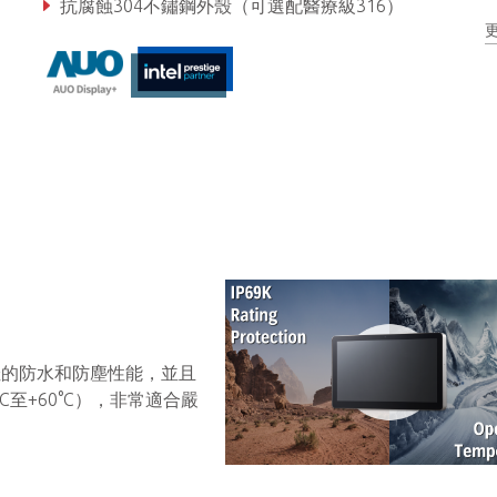
抗腐蝕304不鏽鋼外殼（可選配醫療級316）
支援寬溫運作 -20°C to 60°C (選配)
佳的防水和防塵性能，並且
C至+60°C），非常適合嚴