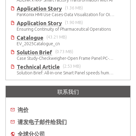
ADLINK x NXP Smart Factory Transformation with AI
Application Story
(1.36 MB)
PanKonix HMI Use Cases-Data Visualization for Oil & Gas and Water
Application Story
(1.90 MB)
Ensuring Continuity of Pharmaceutical Operations
Catalogue
(43.21 MB)
EV_2025Catalogue_cn
Solution Brief
(0.73 MB)
Case Study-Checkweigher-Open Frame Panel PC-SP2
Technical Article
(2.53 MB)
Solution Brief: All-in-one Smart Panel speeds human-machine interaction device development
联系我们
询价
请发电子邮件给我们
全球分公司