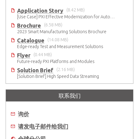
Application Story
(8.42 MB)
[Use Case] PXI Effective Modernization for Automated Testing
Brochure
(6.58 MB)
2023 Smart Manufacturing Solutions Brochure
Catalogue
(14.08 MB)
Edge-ready Test and Measurement Solutions
Flyer
(0.44 MB)
Future-ready PXI Platforms and Modules
Solution Brief
(2.16 MB)
[Solution Brief] High Speed Data Streaming
联系我们
询价
请发电子邮件给我们
全球分公司