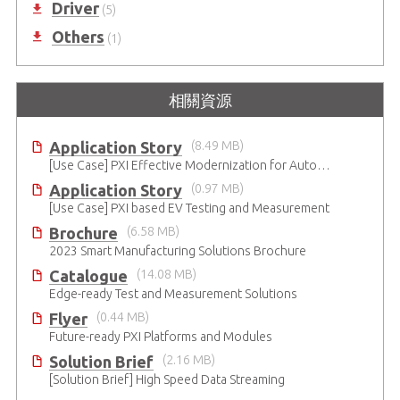
Driver
(5)
Others
(1)
相關資源
Application Story
(8.49 MB)
[Use Case] PXI Effective Modernization for Automated Testing
Application Story
(0.97 MB)
[Use Case] PXI based EV Testing and Measurement
Brochure
(6.58 MB)
2023 Smart Manufacturing Solutions Brochure
Catalogue
(14.08 MB)
Edge-ready Test and Measurement Solutions
Flyer
(0.44 MB)
Future-ready PXI Platforms and Modules
Solution Brief
(2.16 MB)
[Solution Brief] High Speed Data Streaming