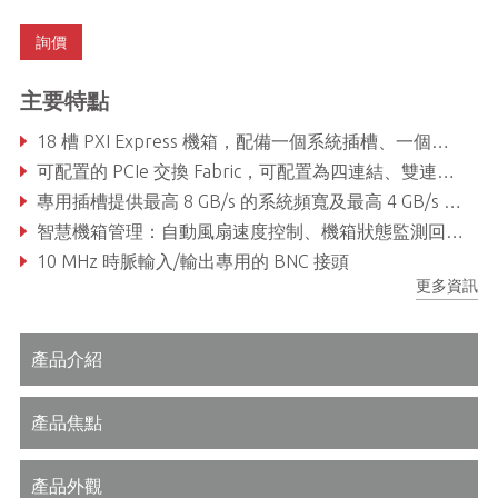
詢價
主要特點
18 槽 PXI Express 機箱，配備一個系統插槽、一個系統計時插槽、10 個混合週邊插槽與 6 個 PXI Express 週邊插槽
可配置的 PCIe 交換 Fabric，可配置為四連結、雙連結 PXI Express 機箱
專用插槽提供最高 8 GB/s 的系統頻寬及最高 4 GB/s 的週邊頻寬
智慧機箱管理：自動風扇速度控制、機箱狀態監測回報、遠端機箱開關機控制
10 MHz 時脈輸入/輸出專用的 BNC 接頭
更多資訊
創新的冷卻機制，可為每個週邊插槽散掉 38.2 瓦的熱量
產品介紹
產品焦點
產品外觀