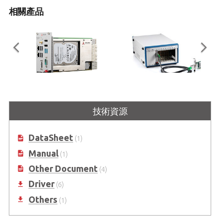
相關產品
PXIe-3985
PCIe-PXIe-8638
技術資源
搭載 3U Intel® Core™ i7-4700EQ
PXI Express 的 PCI Express 控制
四核心處理器的 PXI Express 控制器
DataSheet
(1)
Manual
(1)
Other Document
(4)
Driver
(6)
Others
(1)