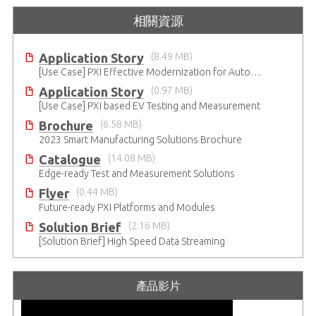
相關資源
Application Story
(8.49 MB)
[Use Case] PXI Effective Modernization for Automated Testing
Application Story
(0.97 MB)
[Use Case] PXI based EV Testing and Measurement
Brochure
(6.58 MB)
2023 Smart Manufacturing Solutions Brochure
Catalogue
(14.08 MB)
Edge-ready Test and Measurement Solutions
Flyer
(0.44 MB)
Future-ready PXI Platforms and Modules
Solution Brief
(2.16 MB)
[Solution Brief] High Speed Data Streaming
產品影片