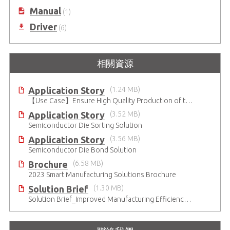
Manual
(1)
Driver
(6)
相關資源
Application Story
(1.24 MB)
【Use Case】Ensure High Quality Production of the EV Battery
Application Story
(3.52 MB)
Semiconductor Die Sorting Solution
Application Story
(3.56 MB)
Semiconductor Die Bond Solution
Brochure
(6.58 MB)
2023 Smart Manufacturing Solutions Brochure
Solution Brief
(1.30 MB)
Solution Brief_Improved Manufacturing Efficiency with High-Accuracy Automated Optical Inspection