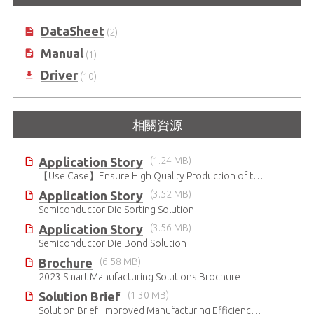
DataSheet
(2)
Manual
(1)
Driver
(10)
相關資源
Application Story
(1.24 MB)
【Use Case】Ensure High Quality Production of the EV Battery
Application Story
(3.52 MB)
Semiconductor Die Sorting Solution
Application Story
(3.56 MB)
Semiconductor Die Bond Solution
Brochure
(6.58 MB)
2023 Smart Manufacturing Solutions Brochure
Solution Brief
(1.30 MB)
Solution Brief_Improved Manufacturing Efficiency with High-Accuracy Automated Optical Inspection