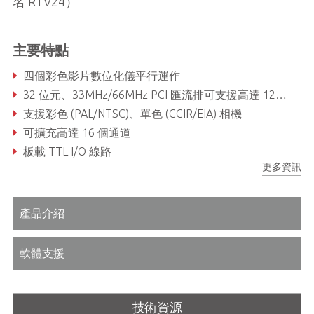
名 RTV24）
主要特點
四個彩色影片數位化儀平行運作
32 位元、33MHz/66MHz PCI 匯流排可支援高達 120 fps
支援彩色 (PAL/NTSC)、單色 (CCIR/EIA) 相機
可擴充高達 16 個通道
板載 TTL I/O 線路
更多資訊
內建看門狗計時器
產品介紹
軟體支援
技術資源