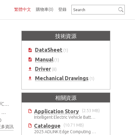
繁體中文
購物車
(0)
登錄
技術資源
DataSheet
(1)
Manual
(1)
Driver
(8)
Mechanical Drawings
(1)
相關資源
on®
Application Story
(2.53 MB)
)
Intelligent Electric Vehicle Battery Manufacturing Solutions
O
Catalogue
(10.71 MB)
更多資訊
2025 ADLINK Edge Computing Platforms Catalog