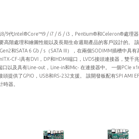
代Intel®Core™i9 / i7 / i5 / i3，Pentium®和Celeron®處
F-I是專門為需要高階處理和繪圖性能以及長期生命週期產品的客戶設計的。 
n2和SATA 6 Gb / s（SATA III），在兩個SODIMM插槽中具有
 AmITX-CF-I具有DVI，DP和HDMI端口，LVDS接頭連接器，雙
s端口以及具有Line-out，Line-in和Mic- 在連接器中。 一個PCIe x
提供了GPIO，USB和RS-232支援。 該開發板配有SPI AMI EF
計時器。