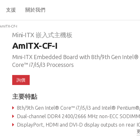
支援
關於我們
AmITX-CF-I
Mini-ITX 嵌入式主機板
AmITX-CF-I
Mini-ITX Embedded Board with 8th/9th Gen Intel®
Core™ i7/i5/i3 Processors
詢價
主要特點
8th/9th Gen Intel® Core™ i7/i5/i3 and Intel® Pentium®/Celer
Dual-channel DDR4 2400/2666 MHz non-ECC SODIMM memory up to 32 GB (dependent on CPU
DisplayPort, HDMI and DVI-D display outputs on rear I