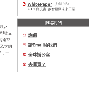
WhitePaper
(3.68 MB)
AI IPC白皮書_數智驅動未來工業
聯絡我們
理器以及
該型號支
詢價
高達32
請Email給我們
千兆乙太網
16，一
全球辦公室
I
去哪買？