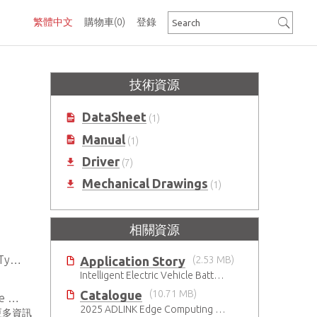
繁體中文
購物車
(0)
登錄
技術資源
DataSheet
(1)
Manual
(1)
Driver
(7)
Mechanical Drawings
(1)
相關資源
eDP
Application Story
(2.53 MB)
Intelligent Electric Vehicle Battery Manufacturing Solutions
Catalogue
(10.71 MB)
-key
2025 ADLINK Edge Computing Platforms Catalog
更多資訊