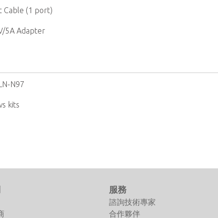
 Cable (1 port)
V/5A Adapter
LN-N97
s kits
們
服務
諮詢技術專家
商
合作夥伴