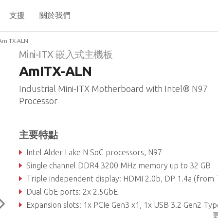
支援
關於我們
AmITX-ALN
Mini-ITX 嵌入式主機板
AmITX-ALN
Industrial Mini-ITX Motherboard with Intel® N97
Processor
主要特點
Intel Alder Lake N SoC processors, N97
Single channel DDR4 3200 MHz memory up to 32 GB
Triple independent display: HDMI 2.0b, DP 1.4a (from Type C), LVDS or 
Dual GbE ports: 2x 2.5GbE
Expansion slots: 1x PCIe Gen3 x1, 1x USB 3.2 Gen2 Type C, 4x USB 3.2 Gen1, 6x USB 2.0, 1x M.2 B-key, 1x M.2 E-key, 1x M.2 M