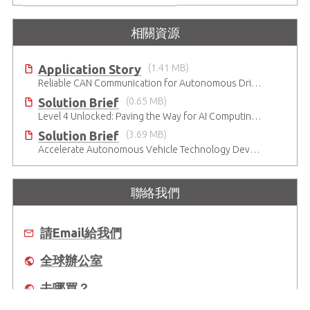
相關資源
Application Story
(1.41 MB)
Reliable CAN Communication for Autonomous Driving
Solution Brief
(0.65 MB)
Level 4 Unlocked: Paving the Way for AI Computing in AVs
Solution Brief
(3.69 MB)
Accelerate Autonomous Vehicle Technology Development
聯絡我們
請Email給我們
全球辦公室
去哪買？