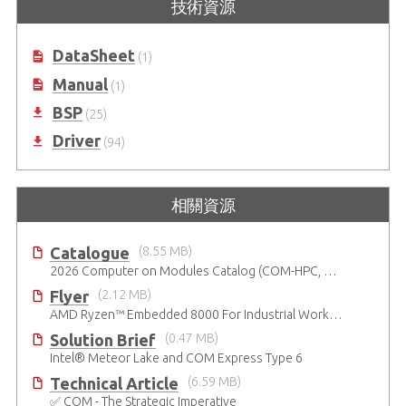
技術資源
DataSheet
(1)
Manual
(1)
BSP
(25)
Driver
(94)
相關資源
Catalogue
(8.55 MB)
2026 Computer on Modules Catalog (COM-HPC, COM Express , SMARC, OSM, Qseven and ETX)
Flyer
(2.12 MB)
AMD Ryzen™ Embedded 8000 For Industrial Workloads
Solution Brief
(0.47 MB)
Intel® Meteor Lake and COM Express Type 6
Technical Article
(6.59 MB)
✅ COM - The Strategic Imperative