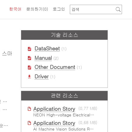
한국어
문의하기
(0)
로그인
기술 리소스
DataSheet
(1)
I 스마
Manual
(2)
Other Document
(1)
Driver
(1)
관련 리소스
가능
Application Story
(0.77 MB)
화
NEON High-voltage Electrical Testing Protection
Application Story
(0.68 MB)
화됨
AI Machine Vision Solutions Reinforcing Cleanroom Entry Procedures