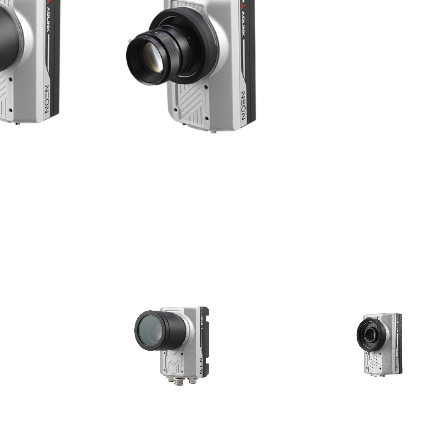
eries
NEON-2000-JT2-X
NEON-2000-JNO Ser