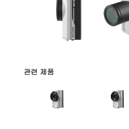
관련 제품
NEON-2000-ONO Series
NEON-2000-JNX S