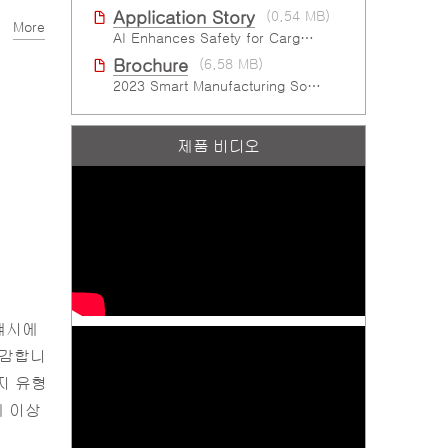
Application Story
(0.54 MB)
More
AI Enhances Safety for Cargo Tank Hazmat Oﬄoad at Semiconductor Factory
Brochure
(6.58 MB)
2023 Smart Manufacturing Solutions Brochure
제품 비디오
 섀시에
절감합니
지 유형
에 이상