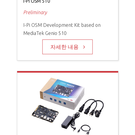
I-Pi OSM 510
Preliminary
I-Pi OSM Development Kit based on
MediaTek Genio 510
자세한 내용