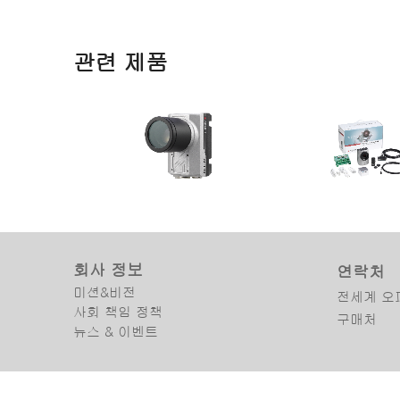
관련 제품
NEON-2000-JT2-X
NEON-2000-JNX S
Series
Starter Kit
회사 정보
연락처
NVIDIA® Jetson™ TX2 기반 IP67등
NVIDIA® Jetson Xavie
급 산업용 AI 엣지 스마트 카메라
based AI smart camera S
미션&비전
전세계 오
사회 책임 정책
구매처
뉴스 & 이벤트
Copyright © 2025 ADLINK Technology Inc. All Rights Reserved.