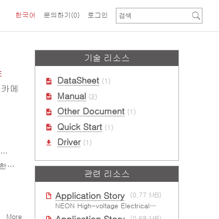
한국어
문의하기
(0)
로그인
기술 리소스
E
DataSheet
(1)
I 카메
Manual
(2)
Other Document
(1)
Quick Start
(1)
Driver
(1)
보수
관련 리소스
Application Story
(0.77 MB)
NEON High-voltage Electrical Testing Protection
More
(0.68 MB)