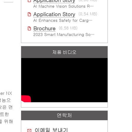
Application Story
AI Machine Vision Solutions Reinforcing Cleanroom Entry Procedures
Application Story
(0.54 MB)
AI Enhances Safety for Cargo Tank Hazmat Oﬄoad at Semiconductor Factory
Brochure
(6.58 MB)
2023 Smart Manufacturing Solutions Brochure
제품 비디오
r NX
 성능으
작은 면
팩트한
연락처
을 위해
이메일 보내기