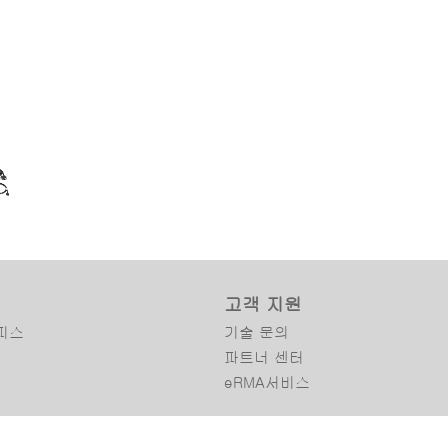
eries
고객 지원
r™ NX-
tarter kit
피스
기술 문의
파트너 센터
eRMA서비스