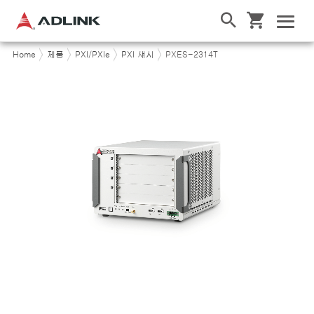
Home
제품
PXI/PXIe
PXI 섀시
PXES-2314T