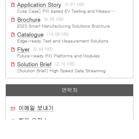
Application Story
(0.97 MB)
[Use Case] PXI based EV Testing and Measurement
Brochure
(6.58 MB)
2023 Smart Manufacturing Solutions Brochure
Catalogue
(14.08 MB)
Edge-ready Test and Measurement Solutions
Flyer
(0.44 MB)
Future-ready PXI Platforms and Modules
Solution Brief
(2.16 MB)
[Solution Brief] High Speed Data Streaming
연락처
이메일 보내기
해외 오피스
구매처