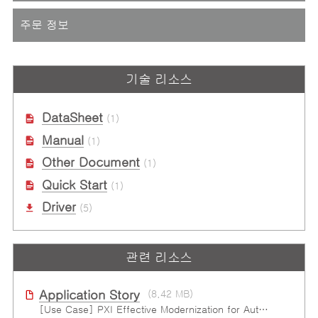
주문 정보
기술 리소스
DataSheet
(1)
Manual
(1)
Other Document
(1)
Quick Start
(1)
Driver
(5)
관련 리소스
Application Story
(8.42 MB)
[Use Case] PXI Effective Modernization for Automated Testing