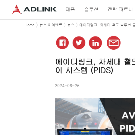
제품
솔루션
전략 파트너
Home
뉴스 & 이벤트
뉴스
에이디링크, 차세대 철도 솔루션 공개:
에이디링크
,
차세대
철
이
시스템
(PIDS)
2024-06-26