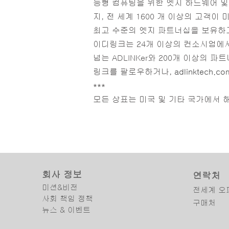
능형 컴퓨팅을 위한 엣지 하드웨어 및
지, 전 세계 1600 개 이상의 고객
최고 수준의 엣지 파트너십을 보유하고
이디링크는 24개 이상의 컨소시엄에서 오
넘는 ADLINKer와 200개 이상의
링크를 팔로우하거나,
adlinktech.co
***
모든 상표는 미국 및 기타 국가에서 
회사 정보
연락처
미션&비전
전세계 오
사회 책임 정책
구매처
뉴스 & 이벤트