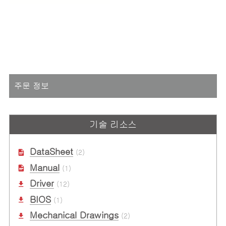
주문 정보
기술 리소스
DataSheet
(2)
Manual
(1)
Driver
(12)
BIOS
(1)
Mechanical Drawings
(2)