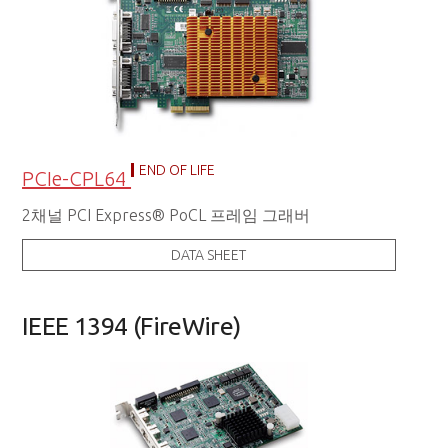
END OF LIFE
PCIe-CPL64
2채널 PCI Express® PoCL 프레임 그래버
DATA SHEET
IEEE 1394 (FireWire)