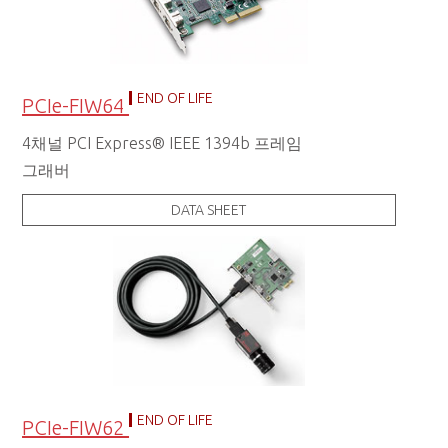
END OF LIFE
PCIe-FIW64
4채널 PCI Express® IEEE 1394b 프레임
그래버
DATA SHEET
END OF LIFE
PCIe-FIW62