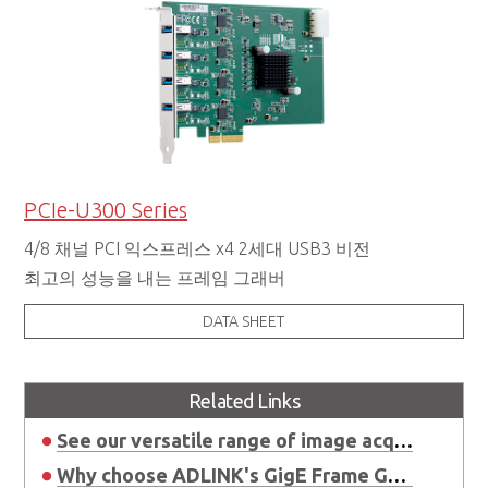
PCIe-U300 Series
4/8 채널 PCI 익스프레스 x4 2세대 USB3 비전
최고의 성능을 내는 프레임 그래버
DATA SHEET
Related Links
See our versatile range of image acquisition options!
Why choose ADLINK's GigE Frame Grabber?