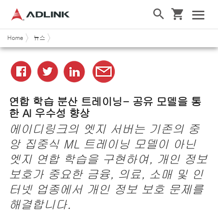
Home
뉴스
연합 학습 분산 트레이닝- 공유 모델을 통
한 AI 우수성 향상
에이디링크의
엣지
서버는
기존의
중
앙
집중식
ML
트레이닝
모델이 아닌
엣지 연합
학습을
구현하여,
개인
정보
보호가
중요한
금융
,
의료
,
소매
및
인
터넷
업종에서
개인
정보
보호
문제를
해결합니다
.