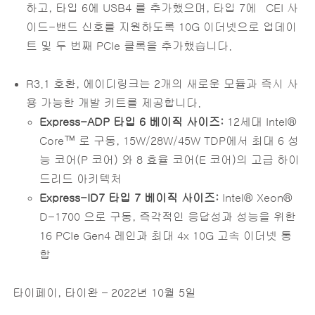
하고, 타입 6에 USB4 를 추가했으며, 타입 7에 CEI 사
이드-밴드 신호를 지원하도록 10G 이더넷으로 업데이
트 및 두 번째 PCIe 클록을 추가했습니다.
R3.1 호환, 에이디링크는 2개의 새로운 모듈과 즉시 사
용 가능한 개발 키트를 제공합니다.
Express-ADP
타입
6
베이직
사이즈
:
12세대 Intel®
Core™ 로 구동, 15W/28W/45W TDP에서 최대 6 성
능 코어(P 코어) 와 8 효율 코어(E 코어)의 고급 하이
드리드 아키텍처
Express-ID7
타입
7
베이직
사이즈
:
Intel® Xeon®
D-1700 으로 구동, 즉각적인 응답성과 성능을 위한
16 PCIe Gen4 레인과 최대 4x 10G 고속 이더넷 통
합
타이페이, 타이완 – 2022년 10월 5일