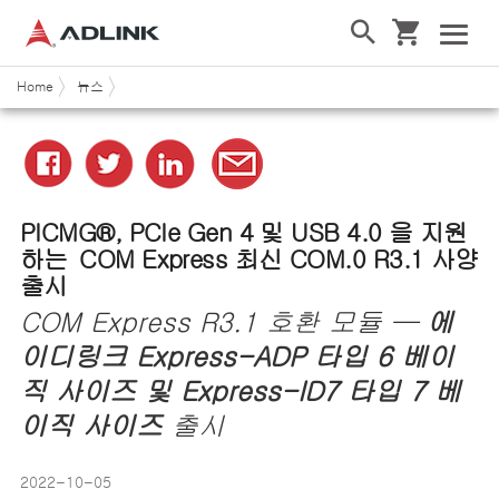
Home
뉴스
PICMG®, PCIe Gen 4
및
USB 4.0
을
지원
하는
COM Express 최신 COM.0 R3.1 사양
출시
COM Express R3.1
호환
모듈
—
에
이디링크
Express-ADP
타입
6
베이
직
사이즈
및
Express-ID7
타입
7
베
이직
사이즈
출시
2022-10-05