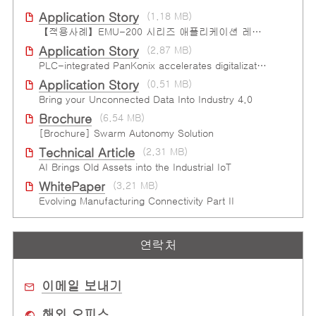
Application Story
(1.18 MB)
【적용사례】EMU-200 시리즈 애플리케이션 레디 IIoT 게이트웨이
Application Story
(2.87 MB)
PLC-integrated PanKonix accelerates digitalization
Application Story
(0.51 MB)
Bring your Unconnected Data Into Industry 4.0
Brochure
(6.54 MB)
[Brochure] Swarm Autonomy Solution
Technical Article
(2.31 MB)
AI Brings Old Assets into the Industrial IoT
WhitePaper
(3.21 MB)
Evolving Manufacturing Connectivity Part II
연락처
이메일 보내기
해외 오피스