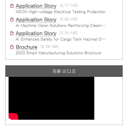
Application Story
(0.77 MB)
NEON High-voltage Electrical Testing Protection
Application Story
(0.68 MB)
AI Machine Vision Solutions Reinforcing Cleanroom Entry Procedures
Application Story
(0.54 MB)
AI Enhances Safety for Cargo Tank Hazmat Oﬄoad at Semiconductor Factory
Brochure
(6.58 MB)
2023 Smart Manufacturing Solutions Brochure
제품 비디오