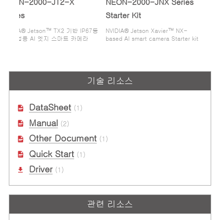
NEON-2000-JT2-X
NEON-2000-JNX Series
Series
Starter Kit
NVIDIA® Jetson™ TX2 기반 IP67등
NVIDIA® Jetson Xavier™ NX-
급 산업용 AI 엣지 스마트 카메라
based AI smart camera Starter kit
기술 리소스
DataSheet
(1)
Manual
(2)
Other Document
(1)
Quick Start
(1)
Driver
(1)
관련 리소스