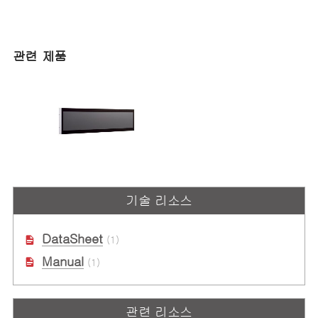
관련 제품
ARD-RS2860
기술 리소스
Onboard Passenger Information
Display System
DataSheet
(1)
Manual
(1)
관련 리소스