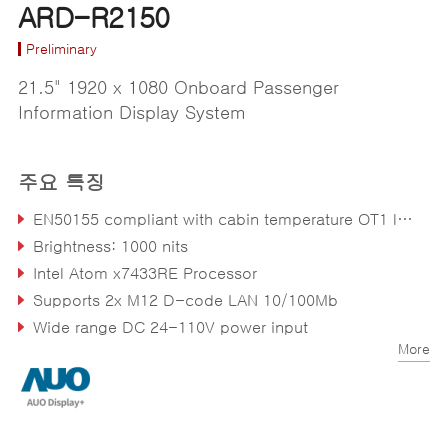
ARD-R2150
Preliminary
21.5" 1920 x 1080 Onboard Passenger
Information Display System
주요 특징
EN50155 compliant with cabin temperature OT1 level / EN45545
Brightness: 1000 nits
Intel Atom x7433RE Processor
Supports 2x M12 D-code LAN 10/100Mb
Wide range DC 24-110V power input
More
Auto-dimming for enhancing readability and eco-friendliness