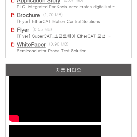
Application Story
PLC-integrated PanKonix accelerates digitalization
Brochure
(1.70 MB)
[Flyer] EtherCAT Motion Control Solutions
Flyer
(0.55 MB)
[Flyer] SuperCAT_소프트웨어 EtherCAT 모션 컨트롤
WhitePaper
(0.96 MB)
Semiconductor Probe Test Solution
제품 비디오