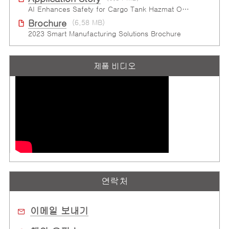
AI Enhances Safety for Cargo Tank Hazmat Oﬄoad at Semiconductor Factory
Brochure
(6.58 MB)
2023 Smart Manufacturing Solutions Brochure
제품 비디오
연락처
이메일 보내기