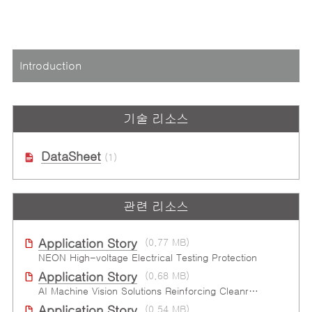
Introduction
기술 리소스
DataSheet
(1)
관련 리소스
Application Story
(0.77 MB)
NEON High-voltage Electrical Testing Protection
Application Story
(0.68 MB)
AI Machine Vision Solutions Reinforcing Cleanroom Entry Procedures
Application Story
(0.54 MB)