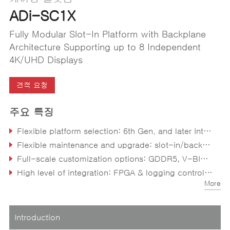
ADi-SC1X
Fully Modular Slot-In Platform with Backplane
Architecture Supporting up to 8 Independent
4K/UHD Displays
견적 요청
주요 특징
Flexible platform selection: 6th Gen. and later Intel® Core™ CPU and AMD Ryzen™ APU with COMe support
Flexible maintenance and upgrade: slot-in/backplane design, CPU COMe module, GPU MXM module
Full-scale customization options: GDDR5, V-BIOS, video ports, I/O ports, etc.
High level of integration: FPGA & logging controller onboard
More
Introduction