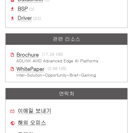
BSP
(3)
Driver
(23)
관련 리소스
Brochure
(17.29 MB)
ADLINK AMD Advanced Edge AI Platforms
WhitePaper
(0.88 MB)
Intel-Solution-Opportunity-Brief-Gaming
연락처
이메일 보내기
해외 오피스