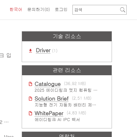
한국어
문의하기
(0)
로그인
기술 리소스
Driver
(1)
크 입
관련 리소스
Catalogue
(36.92 MB)
2025 에이디링크 엣지 컴퓨팅 플랫폼 카탈로그
Solution Brief
(2.51 MB)
지능형 전기 자동차 배터리 제조 솔루션
WhitePaper
(4.83 MB)
에이디링크 AI IPC 백서
헤더
연락처
More