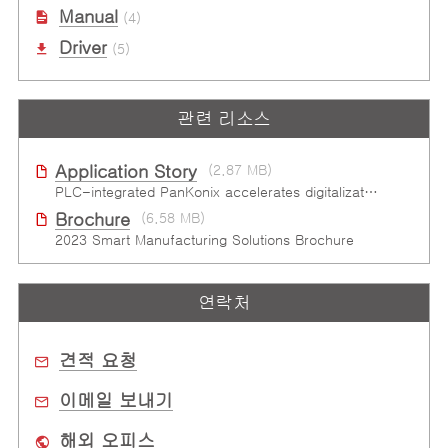
Manual
(4)
Driver
(5)
관련 리소스
Application Story
(2.87 MB)
PLC-integrated PanKonix accelerates digitalization
Brochure
(6.58 MB)
2023 Smart Manufacturing Solutions Brochure
연락처
견적 요청
이메일 보내기
해외 오피스